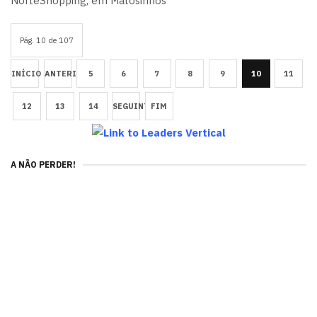
NorteShopping, em Matosinhos
Pág. 10 de 107
INÍCIO
ANTERIOR
5
6
7
8
9
10
11
12
13
14
SEGUINTE
FIM
A NÃO PERDER!