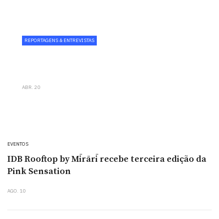
REPORTAGENS & ENTREVISTAS
Wine Corner reforça aposta
gastronómica com chef Paulo Carvalho
ABR. 20
EVENTOS
IDB Rooftop by Mīrārī recebe terceira edição da
Pink Sensation
AGO. 10