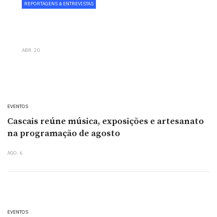
REPORTAGENS & ENTREVISTAS
Wine Corner reforça aposta
gastronómica com chef Paulo Carvalho
ABR. 20
EVENTOS
Cascais reúne música, exposições e artesanato
na programação de agosto
AGO. 6
EVENTOS