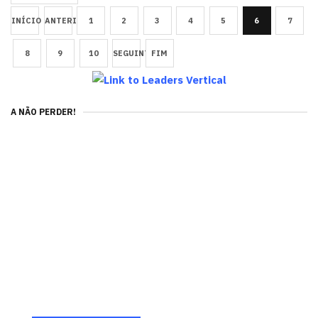
INÍCIO
ANTERIOR
1
2
3
4
5
6
7
8
9
10
SEGUINTE
FIM
A NÃO PERDER!