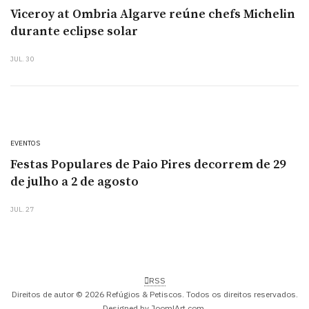
Viceroy at Ombria Algarve reúne chefs Michelin
durante eclipse solar
JUL. 30
EVENTOS
Festas Populares de Paio Pires decorrem de 29
de julho a 2 de agosto
JUL. 27
RSS
Direitos de autor © 2026 Refúgios & Petiscos. Todos os direitos reservados.
Designed by
JoomlArt.com
.