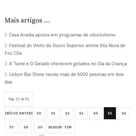
Mais artigos …
Casa Anadia aposta em programas de olivoturismo
Festival do Vinho do Douro Superior anima Vila Nova de
Foz Côa
A Tarte e O Gelado oferecem gelados no Dia da Criança
Lisbon Bar Show reuniu mais de 6000 pessoas em dois
dias
Pág. 55 de 81
INÍCIO
ANTERIOR
50
51
52
53
54
55
56
57
58
59
SEGUINTE
FIM