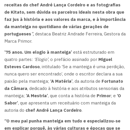
receitas do chef André Lança Cordeiro e as fotografias
de Kitato, sem dúvida os parceiros ideais nesta obra que
faz jus à história e aos valores da marca, e à importância
da manteiga no quotidiano de várias gerações de
portugueses
”,
destaca Beatriz Andrade Ferreira, Gestora da
Marca Primor.
’75 anos. Um elogio à manteiga’
está estruturado em
quatro partes:
‘Elogio’
, o prefácio assinado por
Miguel
Esteves Cardoso
, intitulado ‘Se a manteiga é uma perdição,
nunca quero ser encontrado’, onde o escritor declara a sua
paixão pela manteiga;
‘A Matéria’
, da autoria de
Fortunato
da Câmara
, dedicado à história e aos atributos sensoriais da
manteiga;
‘A Mestria’
, que conta a história de
Primor
; e
‘O
Sabor’
, que apresenta um receituário com manteiga da
autoria do
chef André Lança Cordeiro
.
“O meu pai punha manteiga em tudo e especializou-se
em explicar porquê, às várias culturas e épocas que se