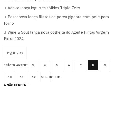
Activia lança iogurtes sólidos Triplo Zero
Pescanova lança filetes de perca gigante com pele para
forno
Wine & Soul lança nova colheita do Azeite Pintas Virgem
Extra 2024
Pág. 8 de 49
INÍCIO
ANTERIOR
3
4
5
6
7
8
9
10
11
12
SEGUINTE
FIM
A NÃO PERDER!