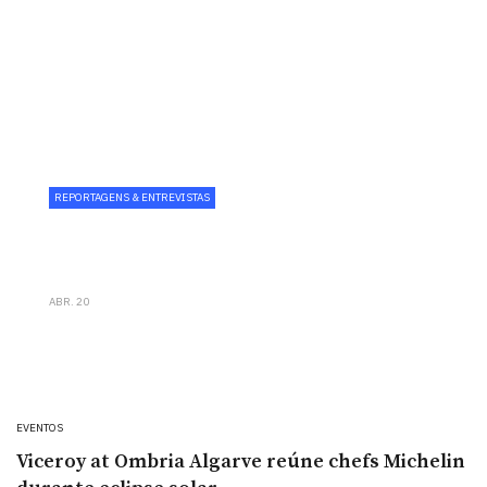
REPORTAGENS & ENTREVISTAS
Wine Corner reforça aposta
gastronómica com chef Paulo Carvalho
ABR. 20
EVENTOS
Viceroy at Ombria Algarve reúne chefs Michelin