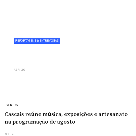
REPORTAGENS & ENTREVISTAS
Wine Corner reforça aposta
gastronómica com chef Paulo Carvalho
ABR. 20
EVENTOS
Cascais reúne música, exposições e artesanato
na programação de agosto
AGO. 6