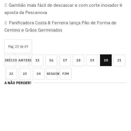
Gambão mais fácil de descascar e com corte inovador é
aposta da Pescanova
Panificadora Costa & Ferreira lança Pão de Forma de
Centeio e Grãos Germinados
Pág. 20 de 49
INÍCIO
ANTERIOR
15
16
17
18
19
20
21
22
23
24
SEGUINTE
FIM
A NÃO PERDER!