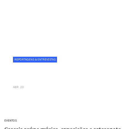
REPORTAGENS & ENTREVISTAS
Wine Corner reforça aposta
gastronómica com chef Paulo Carvalho
ABR. 20
EVENTOS