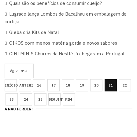
Quais são os benefícios de consumir queijo?
Lugrade lança Lombos de Bacalhau em embalagem de
cortiça
Gleba cria Kits de Natal
OIKOS com menos matéria gorda e novos sabores
CINI MINIS Churros da Nestlé já chegaram a Portugal
Pág. 21 de 49
INÍCIO
ANTERIOR
16
17
18
19
20
21
22
23
24
25
SEGUINTE
FIM
A NÃO PERDER!