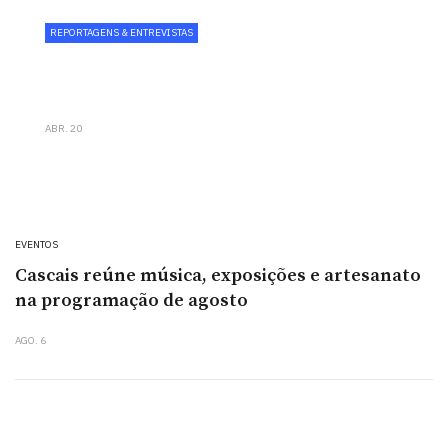
REPORTAGENS & ENTREVISTAS
Wine Corner reforça aposta
gastronómica com chef Paulo Carvalho
ABR. 20
EVENTOS
Cascais reúne música, exposições e artesanato
na programação de agosto
AGO. 6