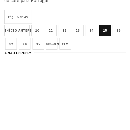
de café para Portugal
Pág. 15 de 49
INÍCIO
ANTERIOR
10
11
12
13
14
15
16
17
18
19
SEGUINTE
FIM
A NÃO PERDER!