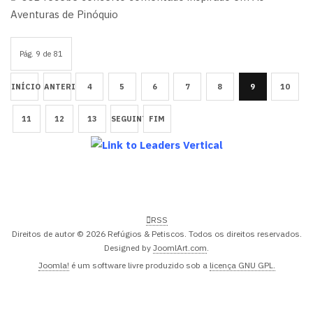
Aventuras de Pinóquio
Pág. 9 de 81
INÍCIO
ANTERIOR
4
5
6
7
8
9
10
11
12
13
SEGUINTE
FIM
RSS
Direitos de autor © 2026 Refúgios & Petiscos. Todos os direitos reservados.
Designed by
JoomlArt.com
.
Joomla!
é um software livre produzido sob a
licença GNU GPL.