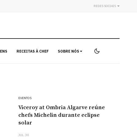
REDES SOCIAIS
ENS
RECEITAS À CHEF
SOBRE NÓS
EVENTOS
Viceroy at Ombria Algarve reúne
chefs Michelin durante eclipse
solar
JUL. 30