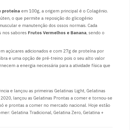
 proteína
em 100g, a origem principal é o Colagénio.
úten, o que permite a reposição do glicogénio
muscular e manutenção dos ossos normais. Cada
s nos sabores
Frutos Vermelhos e Banana
, sendo o
sem açúcares adicionados e com 27g de proteína por
bra e uma opção de pré-treino pois o seu alto valor
necem a energia necessária para a atividade física que
ia e lançou as primeiras Gelatinas Light, Gelatinas
2020, lançou as Gelatinas Prontas a comer e tornou-se
pó e prontas a comer no mercado nacional. Hoje estão
mer: Gelatina Tradicional, Gelatina Zero, Gelatina +