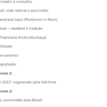
rmador e consultor
vel, mais natural e para todos
astelaria Capri (Montemor-o-Novo)
tual – saudável e tradição
 Pastelaria Alcôa (Alcobaça)
: Debate
cerramento
egustação
oom 1:
022”, organizado pela Valrhona
oom 2:
, promovidas pela Bensil