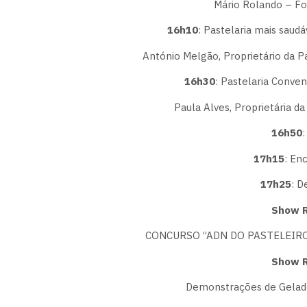
Mário Rolando – Fo
16h10
: Pastelaria mais saudá
António Melgão, Proprietário da P
16h30
: Pastelaria Conven
Paula Alves, Proprietária da
16h50
17h15
: En
17h25
: D
Show R
CONCURSO “ADN DO PASTELEIRO 2
Show R
Demonstrações de Gelado