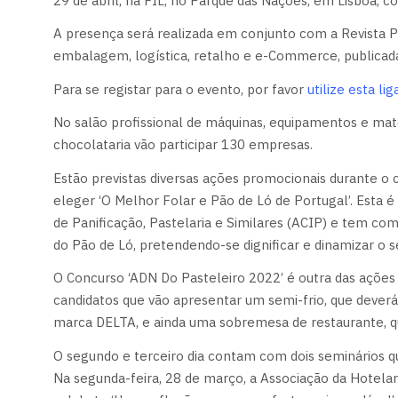
29 de abril, na FIL, no Parque das Nações, em Lisboa, 
A presença será realizada em conjunto com a Revista 
embalagem, logística, retalho e e-Commerce, publicada
Para se registar para o evento, por favor
utilize esta li
No salão profissional de máquinas, equipamentos e matér
chocolataria vão participar 130 empresas.
Estão previstas diversas ações promocionais durante 
eleger ‘O Melhor Folar e Pão de Ló de Portugal’. Esta é
de Panificação, Pastelaria e Similares (ACIP) e tem com
do Pão de Ló, pretendendo-se dignificar e dinamizar o s
O Concurso ‘ADN Do Pasteleiro 2022’ é outra das ações
candidatos que vão apresentar um semi-frio, que deve
marca DELTA, e ainda uma sobremesa de restaurante, q
O segundo e terceiro dia contam com dois seminários qu
Na segunda-feira, 28 de março, a Associação da Hotelar