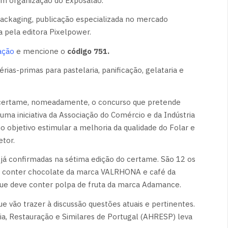
com organização do Exposalão.
Packaging, publicação especializada no mercado
 pela editora Pixelpower.
gação
e mencione o
código 751.
ias-primas para pastelaria, panificação, gelataria e
o certame, nomeadamente, o concurso que pretende
 uma iniciativa da Associação do Comércio e da Indústria
o objetivo estimular a melhoria da qualidade do Folar e
etor.
 já confirmadas na sétima edição do certame. São 12 os
rá conter chocolate da marca VALRHONA e café da
ue deve conter polpa de fruta da marca Adamance.
e vão trazer à discussão questões atuais e pertinentes.
ia, Restauração e Similares de Portugal (AHRESP) leva