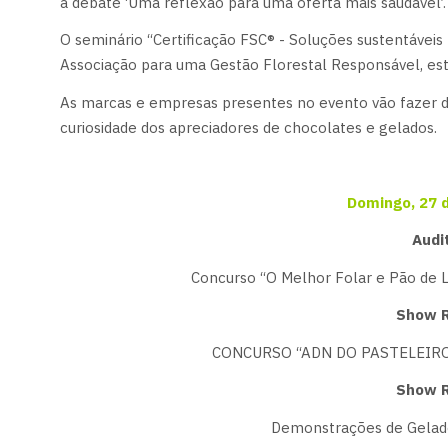
a debate ‘Uma reflexão para uma oferta mais saudável’.
O seminário “Certificação FSC® - Soluções sustentávei
Associação para uma Gestão Florestal Responsável, est
As marcas e empresas presentes no evento vão fazer d
curiosidade dos apreciadores de chocolates e gelados.
Domingo, 27 
Audi
Concurso “O Melhor Folar e Pão de L
Show R
CONCURSO “ADN DO PASTELEIRO 2
Show R
Demonstrações de Gelado