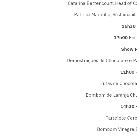
Catarina Bettencourt, Head of CS
Patrícia Martinho, Sustainabi
16h30
17h00
Enc
Show R
Demostrações de Chocolate e Pa
11h00 
Trufas de Chocol
Bombom de Laranja Chun
14h30 
Tartelete Cere
Bombom Vinagre B