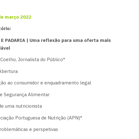
de março 2022
ório:
E PADARIA | Uma reflexão para uma oferta mais
ável
oelho, Jornalista do Público*
Abertura
ação ao consumidor e enquadramento legal
de Segurança Alimentar
de uma nutricionista
ociação Portuguesa de Nutrição (APN)*
problemáticas e perspetivas