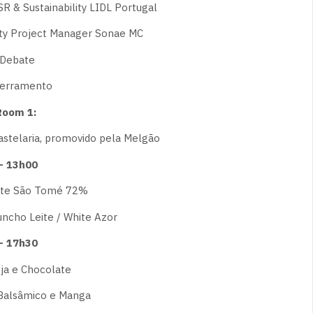
R & Sustainability LIDL Portugal
lity Project Manager Sonae MC
Debate
erramento
oom 1:
stelaria, promovido pela Melgão
– 13h00
ate São Tomé 72%
cho Leite / White Azor
– 17h30
ja e Chocolate
alsâmico e Manga