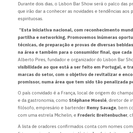
Durante dois dias, o Lisbon Bar Show será o palco das pr
que irão dar a conhecer as novidades e tendências aos p
espirituosas.
“Esta iniciativa nacional, com reconhecimento mund
partilha e networking. Promovemos inúmeras oport
técnicas, de preparação e provas de diversas bebida
na área e também para o consumidor final, que cada 
Alberto Pires, fundador e organizador do Lisbon Bar Sh
visibilidade ao que está a ser feito em Portugal, e 
marcas do setor, com o objetivo de revitalizar e enc
promissor, numa área que tem sido tão penalizada 
O país convidado é a França, local de origem do champan
e da gastronomia, como
Stéphane Moeslé
, diretor de 
filósofo, empresário e bartender
Remy Savage
, bem c
com uma estrela Michelin, e
Frederic Breitenbucher
, 
A lista de oradores confirmados conta com nomes co