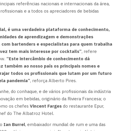
incipais referências nacionais e internacionais da área,
rofissionais e a todos os apreciadores de bebidas
ial, é uma verdadeira plataforma de conhecimento,
unidades de aprendizagem e demonstrações
s com bartenders e especialistas para quem trabalha
vez tem mais interesse por cocktails”
, refere
ow.
“Este intercâmbio de conhecimento dá
traz também ao nosso país os principais nomes e
orajar todos os profissionais que lutam por um futuro
pela pandemia”
, reforça Alberto Pires.
he, do conhaque, e de vários profissionais da indústria
inovação em bebidas, originário da Riviera Francesa; o
omo os chefes
Vincent Farges
do restaurante Epur,
chef do The Albatroz Hotel.
mo
Ian Burrel
, embaixador mundial de rum e uma das