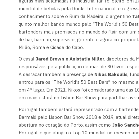
figuras mais aclamadas na indústria. Ian foi eleito, em 
mundial de bebidas pela Drinks International, e regress
conhecimento sobre o Rum da Madeira; o argentino
Ta
quinto melhor bar do mundo pelo “The World's 50 Best
bartenders mais premiados no mundo do flair, com um c
de bar, barman, supervisor, gerente e agora co-proprie
Milão, Roma e Cidade do Cabo.
O casal
Jared Brown e Anistatia Miller
, directores da 
responsáveis pela publicação de mais de 30 livros espec
A destacar também a presença de
Nikos Bakoulis
, fun
entrou para os “The World's 50 Best Bars” no mesmo an
em 4º lugar. Em 2021, Nikos foi considerado uma das 100
em maio estará no Lisbon Bar Show para partilhar as su
Portugal também estará representado com a bartend
Barmaid pelo Lisbon Bar Show 2018 e 2019, atual dire
abertura no coração do Porto, assim como
João Sanch
Portugal, e que atingiu o Top 10 mundial no mesmo ano