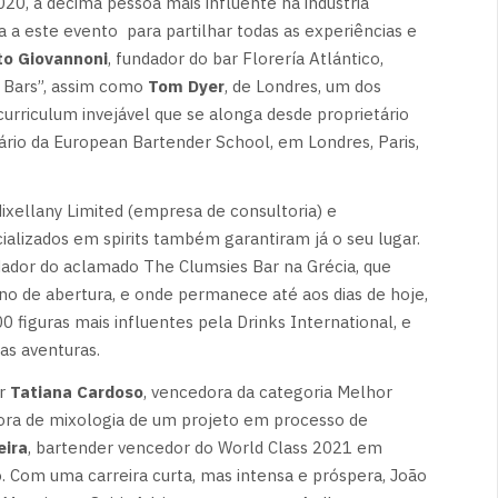
2020, a décima pessoa mais influente na indústria
a a este evento para partilhar todas as experiências e
to Giovannoni
, fundador do bar Florería Atlántico,
 Bars”, assim como
Tom Dyer
, de Londres, um dos
urriculum invejável que se alonga desde proprietário
tário da European Bartender School, em Londres, Paris,
Mixellany Limited (empresa de consultoria) e
ializados em spirits também garantiram já o seu lugar.
dador do aclamado The Clumsies Bar na Grécia, que
o de abertura, e onde permanece até aos dias de hoje,
 figuras mais influentes pela Drinks International, e
as aventuras.
er
Tatiana Cardoso
, vencedora da categoria Melhor
tora de mixologia de um projeto em processo de
eira
, bartender vencedor do World Class 2021 em
. Com uma carreira curta, mas intensa e próspera, João