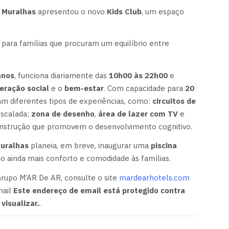
 Muralhas
apresentou o novo
Kids Club
, um espaço
 para famílias que procuram um equilíbrio entre
anos
, funciona diariamente das
10h00 às 22h00
e
teração social
e o
bem-estar
. Com capacidade para
20
nam diferentes tipos de experiências, como:
circuitos de
escalada;
zona de desenho
,
área de lazer com TV
e
onstrução que promovem o desenvolvimento cognitivo.
Muralhas
planeia, em breve, inaugurar uma
piscina
o ainda mais conforto e comodidade às famílias.
Grupo M’AR De AR, consulte o site
mardearhotels.com
mail
Este endereço de email está protegido contra
visualizar.
.