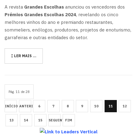
A revista
Grandes Escolhas
anunciou os vencedores dos
Prémios Grandes Escolhas 2024
, revelando os cinco
melhores vinhos do ano e premiando restaurantes,
sommeliers, enólogos, produtores, projetos de enoturismo,
garrafeiras e outras entidades do setor.
LER MAIS …
Pág. 11 de 28
INÍCIO
ANTERIOR
6
7
8
9
10
11
12
13
14
15
SEGUINTE
FIM