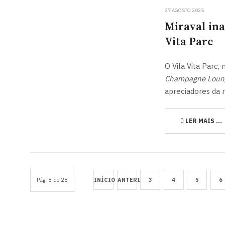
27 AGOSTO 2025
Miraval in
Vita Parc
O Vila Vita Parc
Champagne Loun
apreciadores da 
LER MAIS …
Pág. 8 de 28
INÍCIO
ANTERIOR
3
4
5
6