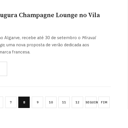
augura Champagne Lounge no Vila
, no Algarve, recebe até 30 de setembro o
Miraval
ge
, uma nova proposta de verão dedicada aos
marca francesa.
7
8
9
10
11
12
SEGUINTE
FIM