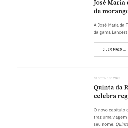
José Maria
de morang
A José Maria da 
da gama Lancers
LER MAIS …
03 SETEMBRO 2025
Quinta da 
celebra reg
O novo capítulo 
traz uma viagem 
seu nome,
Quint