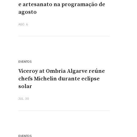
e artesanato na programação de
agosto
AGO. 6
EVENTOS
Viceroy at Ombria Algarve reúne
chefs Michelin durante eclipse
solar
JUL. 30
EVENTOS