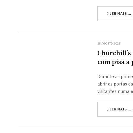
LER MAIS …
28 AGOSTO 2025
Churchill’s
com pisa a 
Durante as primei
abrir as portas d
visitantes numa e
LER MAIS …