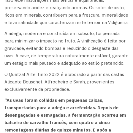
favorece maturações mais lentas e equilibradas,
preservando acidez e realçando aromas. Os solos de xisto,
ricos em minerais, contribuem para a frescura, mineralidade
e leve salinidade que caracterizam este terroir na Vidigueira.
A adega, moderna e construída em subsolo, foi pensada
para minimizar o impacto no fruto. A vinificação é feita por
gravidade, evitando bombas e reduzindo o desgaste das
uvas. A cave, de temperatura naturalmente estável, garante
um estágio mais pausado e adequado ao estilo pretendido.
O Quetzal Arte Tinto 2022 é elaborado a partir das castas
Alicante Bouschet, Alfrocheiro e Syrah, provenientes
exclusivamente da propriedade.
“As uvas foram colhidas em pequenas caixas,
transportadas para a adega e arrefecidas. Depois de
desengaçadas e esmagadas, a fermentação ocorreu em
balseiro de carvalho francês, com quatro a cinco
remontagens diárias de quinze minutos. E após a