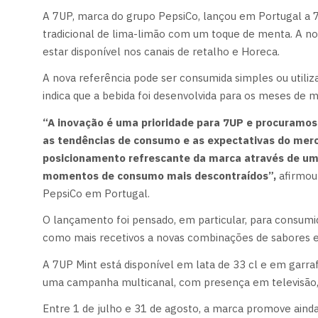
A 7UP, marca do grupo PepsiCo, lançou em Portugal a 
tradicional de lima-limão com um toque de menta. A no
estar disponível nos canais de retalho e Horeca.
A nova referência pode ser consumida simples ou utiliz
indica que a bebida foi desenvolvida para os meses de 
“A inovação é uma prioridade para 7UP e procuram
as tendências de consumo e as expectativas do mer
posicionamento refrescante da marca através de uma 
momentos de consumo mais descontraídos”,
afirmou
PepsiCo em Portugal.
O lançamento foi pensado, em particular, para consumid
como mais recetivos a novas combinações de sabores e
A 7UP Mint está disponível em lata de 33 cl e em gar
uma campanha multicanal, com presença em televisão, pu
Entre 1 de julho e 31 de agosto, a marca promove ainda 