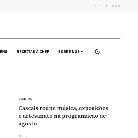
REDES SOCIAIS
ENS
RECEITAS À CHEF
SOBRE NÓS
EVENTOS
Cascais reúne música, exposições
e artesanato na programação de
agosto
AGO. 6