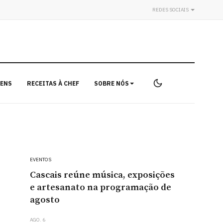
REDES SOCIAIS
ENS
RECEITAS À CHEF
SOBRE NÓS
EVENTOS
Cascais reúne música, exposições
e artesanato na programação de
agosto
AGO. 6