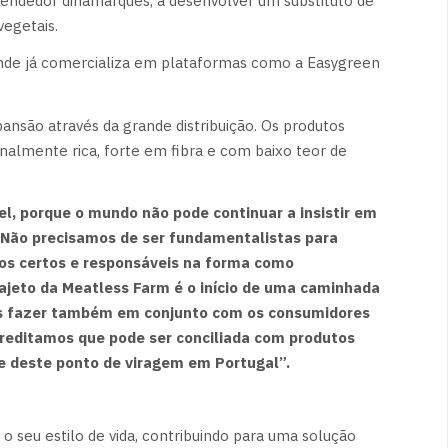
eendedor dinamarquês, a desenvolver um substituto de
vegetais.
onde já comercializa em plataformas como a Easygreen
nsão através da grande distribuição. Os produtos
nalmente rica, forte em fibra e com baixo teor de
el, porque o mundo não pode continuar a insistir em
Não precisamos de ser fundamentalistas para
sos certos e responsáveis na forma como
jeto da Meatless Farm é o início de uma caminhada
 fazer também em conjunto com os consumidores
reditamos que pode ser conciliada com produtos
 deste ponto de viragem em Portugal”.
seu estilo de vida, contribuindo para uma solução