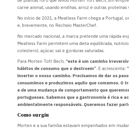
de plantas foi o que levou Morten Toft Bech, um empr
carne animal, usando ervilhas, arroz e outras proteínas 
No início de 2021, a Meatless Farm chega a Portugal, 
e, brevemente, no Recheio MasterChef.
No mercado nacional, a marca pretende uma rápida expa
Meatless Farm permitem uma dieta equilibrada, nutricio
colesterol, açúcar, sal e gorduras saturadas.
Para Morten Toft Bech,
“este é um caminho irreversív
hábitos de consumo que o destroem”
. E acrescenta:
“
inverter o nosso caminho. Precisamos de dar os pas
consumimos e produzimos aquilo que comemos. O tra
e de uma mudança de comportamento que queremos
portugueses. Sabemos que a gastronomia é rica e ac
ambientalmente responsáveis. Queremos fazer parte
Como surgiu
Morten e a sua família estavam empenhados em mudar o 