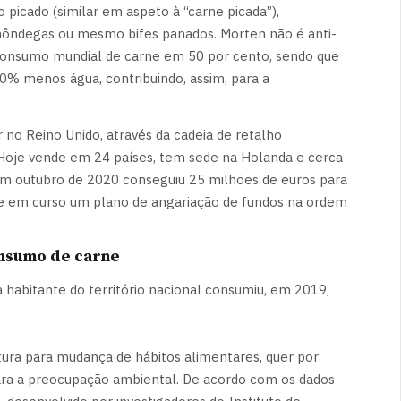
icado (similar em aspeto à “carne picada”),
lmôndegas ou mesmo bifes panados. Morten não é anti-
consumo mundial de carne em 50 por cento, sendo que
0% menos água, contribuindo, assim, para a
r no Reino Unido, através da cadeia de retalho
l. Hoje vende em 24 países, tem sede na Holanda e cerca
Em outubro de 2020 conseguiu 25 milhões de euros para
e em curso um plano de angariação de fundos na ordem
onsumo de carne
a habitante do território nacional consumiu, em 2019,
ra para mudança de hábitos alimentares, quer por
ara a preocupação ambiental. De acordo com os dados