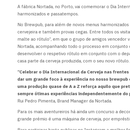
A fábrica Nortada, no Porto, vai comemorar o Dia Inter
harmonizados e passatempos.
No Brewpub, para além de novos menus harmonizados cri
cervejeira e também provas cegas. Entre todos os visita
malte ao rótulo”, em que o grupo de amigos vencedor v
Nortada, acompanhando todo o processo em conjunto co
desenvolver o respetivo rótulo em conjunto com o depa
casa parte da cerveja produzida, com o seu novo rótulo.
“Celebrar o Dia Internacional da Cerveja nas frentes
dar um grande foco à experiência no nosso brewpub 
uma produção quase de A a Z reforça aquilo que pr
sempre ótimas experiências independentemente do 
Rui Pedro Pimenta, Brand Manager da Nortada.
Para os mais aventureiros há ainda um concurso a decorr
grande prémio é uma máquina de cerveja, por emprésti
Para participar basta publicar no Instagram a melhor f