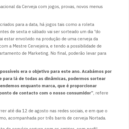
nacional da Cerveja com jogos, provas, novos menus
ados para a data, há jogos tais como a roleta
ntes de sexta e sábado vai ser sorteado um dia “do
ai estar envolvido na produção de uma cerveja da
m a Mestre Cervejeira, e tendo a possibilidade de
rtamento de Marketing. No final, poderão levar para
 possíveis era o objetivo para este ano. Acabámos por
e para lá de todas as dinâmicas, podermos sortear
etendemos enquanto marca, que é proporcionar
ponto de contacto com o nosso consumidor”
, refere
er até dia 12 de agosto nas redes sociais, e em que o
mo, acompanhada por três barris de cerveja Nortada.
oto de convívio seguro com os amigos, com perfil