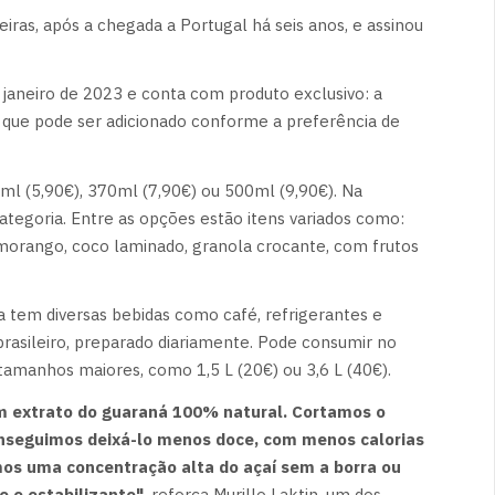
iras, após a chegada a Portugal há seis anos, e assinou
aneiro de 2023 e conta com produto exclusivo: a
 que pode ser adicionado conforme a preferência de
ml (5,90€), 370ml (7,90€) ou 500ml (9,90€). Na
ategoria. Entre as opções estão itens variados como:
 morango, coco laminado, granola crocante, com frutos
a tem diversas bebidas como café, refrigerantes e
brasileiro, preparado diariamente. Pode consumir no
 tamanhos maiores, como 1,5 L (20€) ou 3,6 L (40€).
m extrato do guaraná 100% natural. Cortamos o
conseguimos deixá-lo menos doce, com menos calorias
mos uma concentração alta do açaí sem a borra ou
 e estabilizante",
reforça Murillo Laktin, um dos