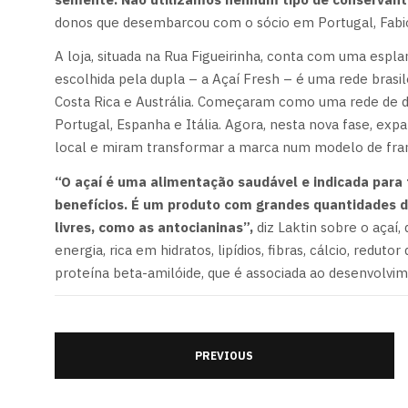
donos que desembarcou com o sócio em Portugal, Fabio
A loja, situada na Rua Figueirinha, conta com uma es
escolhida pela dupla – a Açaí Fresh – é uma rede bra
Costa Rica e Austrália. Começaram como uma rede de di
Portugal, Espanha e Itália. Agora, nesta nova fase, 
local e miram transformar a marca num modelo de fran
“O açaí é uma alimentação saudável e indicada para
benefícios. É um produto com grandes quantidades d
livres, como as antocianinas”,
diz Laktin sobre o açaí
energia, rica em hidratos, lipídios, fibras, cálcio, redu
proteína beta-amilóide, que é associada ao desenvolvi
PREVIOUS