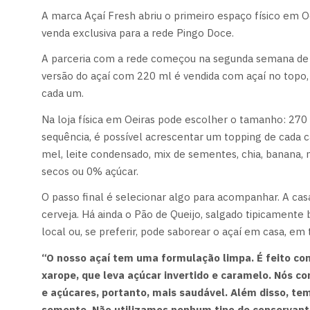
A marca Açaí Fresh abriu o primeiro espaço físico em Oe
venda exclusiva para a rede Pingo Doce.
A parceria com a rede começou na segunda semana de j
versão do açaí com 220 ml é vendida com açaí no topo,
cada um.
Na loja física em Oeiras pode escolher o tamanho: 270 
sequência, é possível acrescentar um topping de cada c
mel, leite condensado, mix de sementes, chia, banana,
secos ou 0% açúcar.
O passo final é selecionar algo para acompanhar. A cas
cerveja. Há ainda o Pão de Queijo, salgado tipicamente 
local ou, se preferir, pode saborear o açaí em casa, em
“O nosso açaí tem uma formulação limpa. É feito co
xarope, que leva açúcar invertido e caramelo. Nós 
e açúcares, portanto, mais saudável. Além disso, te
semente. Não utilizamos nenhum tipo de conservante