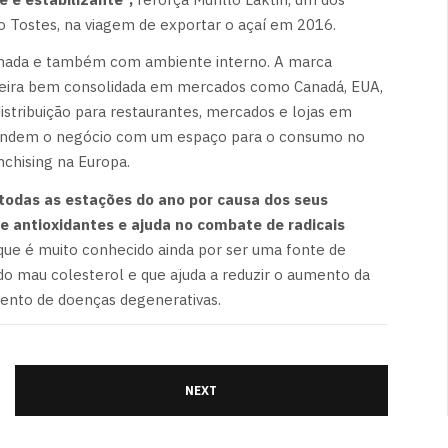
 Tostes, na viagem de exportar o açaí em 2016.
planada e também com ambiente interno. A marca
sileira bem consolidada em mercados como Canadá, EUA,
stribuição para restaurantes, mercados e lojas em
expandem o negócio com um espaço para o consumo no
chising na Europa.
 todas as estações do ano por causa dos seus
e antioxidantes e ajuda no combate de radicais
, que é muito conhecido ainda por ser uma fonte de
tor do mau colesterol e que ajuda a reduzir o aumento da
mento de doenças degenerativas.
NEXT