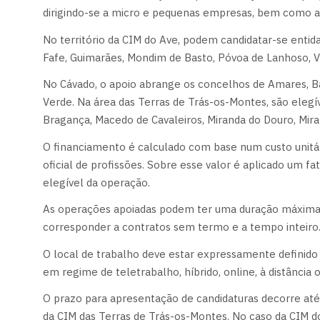
dirigindo-se a micro e pequenas empresas, bem como a
No território da CIM do Ave, podem candidatar-se entid
Fafe, Guimarães, Mondim de Basto, Póvoa de Lanhoso, Vie
No Cávado, o apoio abrange os concelhos de Amares, Ba
Verde. Na área das Terras de Trás-os-Montes, são eleg
Bragança, Macedo de Cavaleiros, Miranda do Douro, Miran
O financiamento é calculado com base num custo unitári
oficial de profissões. Sobre esse valor é aplicado um fa
elegível da operação.
As operações apoiadas podem ter uma duração máxima 
corresponder a contratos sem termo e a tempo inteiro
O local de trabalho deve estar expressamente definido 
em regime de teletrabalho, híbrido, online, à distância 
O prazo para apresentação de candidaturas decorre at
da CIM das Terras de Trás-os-Montes. No caso da CIM d