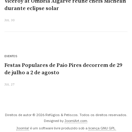
Viceroy at Ombria Algarve reúne chefs Michelin
durante eclipse solar
JUL. 30
EVENTOS
Festas Populares de Paio Pires decorrem de 29
de julho a 2 de agosto
JUL. 27
Direitos de autor © 2026 Refúgios & Petiscos. Todos os direitos reservados.
Designed by
JoomlArt.com
.
Joomla!
é um software livre produzido sob a
licença GNU GPL.