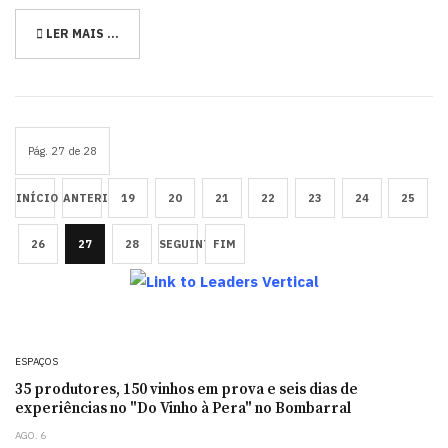
LER MAIS …
Pág. 27 de 28
INÍCIO
ANTERIOR
19
20
21
22
23
24
25
26
27
28
SEGUINTE
FIM
ESPAÇOS
35 produtores, 150 vinhos em prova e seis dias de
experiências no "Do Vinho à Pera" no Bombarral
AGO. 6