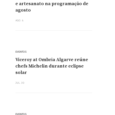
e artesanato na programação de
agosto
AGO. 6
EVENTOS
Viceroy at Ombria Algarve reúne
chefs Michelin durante eclipse
solar
JUL. 30
EVENTOS