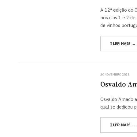
A 12ª edição do 
nos dias 1 e 2 d
de vinhos portug
LER MAIS …
20 NOVEMBRO 2023
Osvaldo Am
Osvaldo Amado an
qual se dedicou 
LER MAIS …