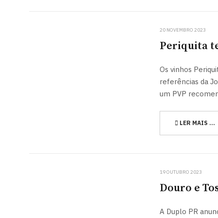
20 NOVEMBRO 2023
Periquita 
Os vinhos Periqui
referências da J
um PVP recomend
LER MAIS …
19 OUTUBRO 2023
Douro e T
A Duplo PR anun